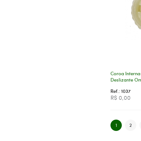
Coroa Intern
Deslizante O
Ref.: 1037
R$ 0,00
1
2