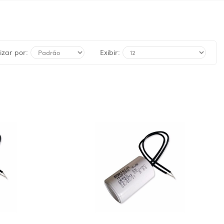
zar por:
Exibir: