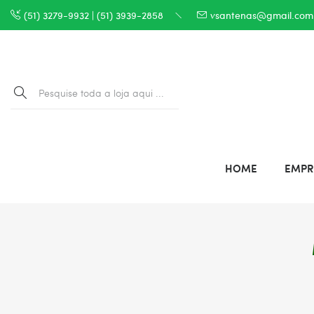
(51) 3279-9932 | (51) 3939-2858
vsantenas@gmail.com
HOME
EMPR