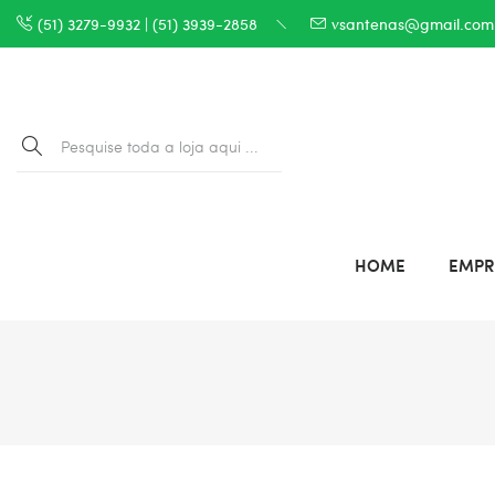
(51) 3279-9932 | (51) 3939-2858
vsantenas@gmail.com
HOME
EMPR