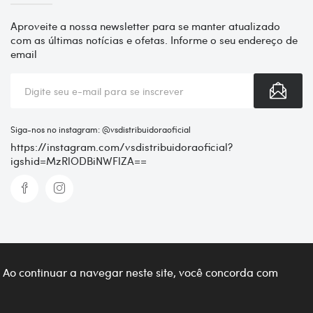
Aproveite a nossa newsletter para se manter atualizado
com as últimas notícias e ofetas. Informe o seu endereço de
email
Siga-nos no instagram: @vsdistribuidoraoficial
https://instagram.com/vsdistribuidoraoficial?
igshid=MzRlODBiNWFlZA==
. Ao continuar a navegar neste site, você concorda com
Mapa do site
Minha conta
Histórico de pedidos
Atendimento VS Distribuidora Whatsapp