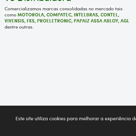
Comercializamos marcas consolidadas no mercado tais
como
MOTOROLA,
COMPATEC, INTELBRAS, CONTEL,
VIVENSIS, FKS, PROELETRONIC, PAPAIZ ASSA ABLOY, AGL
dentre outras.
Este site utiliza cookies para melhorar a experiência
Desenvolvido por
appic.
VS Distribuidora © 2026