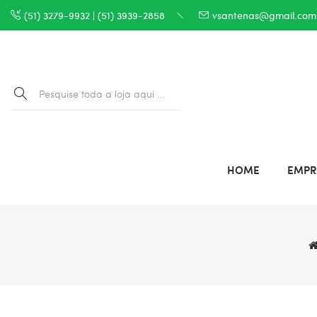
(51) 3279-9932 | (51) 3939-2858
vsantenas@gmail.com
HOME
EMPR